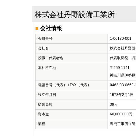
株式会社丹野設備工業所
■
会社情報
会員番号
1‐00130-001
会社名
株式会社丹野設
役職・代表者名
代表取締役 丹
本社所在地
〒259-1141
神奈川県伊勢原
電話番号（代表） / FAX（代表）
0463-93-0662 /
設立年月日
1978年2月1日
従業員数
39人
資本金
60,000,000円
業種
専門工事店（管