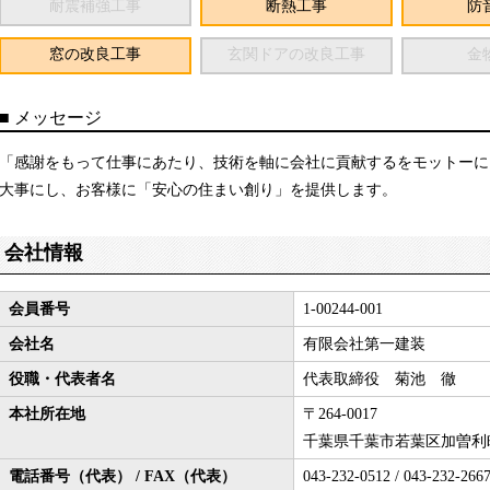
耐震補強工事
断熱工事
防
窓の改良工事
玄関ドアの改良工事
金
■
メッセージ
「感謝をもって仕事にあたり、技術を軸に会社に貢献するをモットーに
大事にし、お客様に「安心の住まい創り」を提供します。
会社情報
会員番号
1-00244-001
会社名
有限会社第一建装
役職・代表者名
代表取締役 菊池 徹
本社所在地
〒264-0017
千葉県千葉市若葉区加曽利
電話番号（代表） / FAX（代表）
043-232-0512 / 043-232-266