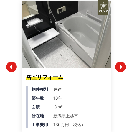
2022
浴室リフォーム
ト
物件種別
戸建
築年数
18年
面積
３m²
所在地
新潟県上越市
工事費用
130万円（税込）