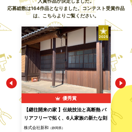
入賞作品が決定しました。
応募総数は164作品となりました。コンテスト受賞作品
は、こちらよりご覧ください。
2025
2025
優秀賞
親子
【継往開来の家 】伝統技法と高断熱 バ
子た
リアフリーで拓く、6人家族の新たな刻
家 
株式会社新和
株式
広島
（静岡県）