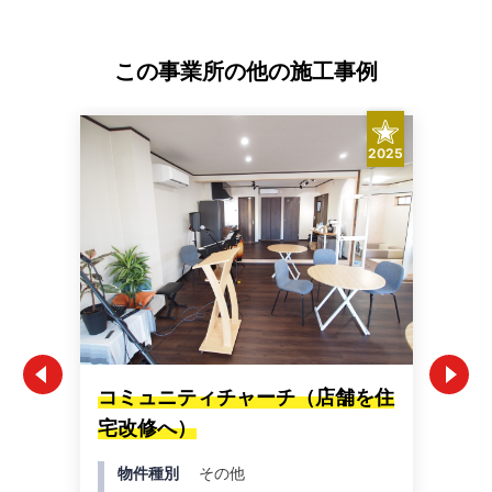
この事業所の他の施工事例
2025
コミュニティチャーチ（店舗を住
す
宅改修へ）
物件種別
その他