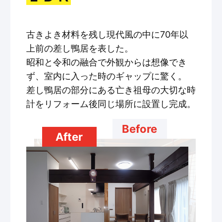
古きよき材料を残し現代風の中に70年以
上前の差し鴨居を表した。
昭和と令和の融合で外観からは想像でき
ず、室内に入った時のギャップに驚く。
差し鴨居の部分にある亡き祖母の大切な時
計をリフォーム後同じ場所に設置し完成。
Before
After