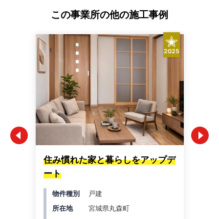
この事業所の他の施工事例
2025
住み慣れた家と暮らしをアップデ
"
ート
チ
物件種別
戸建
所在地
宮城県丸森町