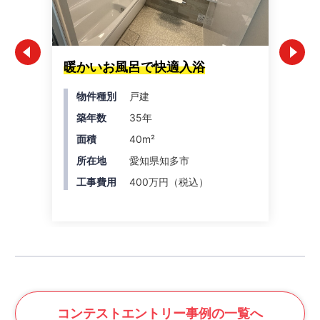
暖かいお風呂で快適入浴
ス
キ
物件種別
戸建
築年数
35年
面積
40m²
所在地
愛知県知多市
工事費用
400万円（税込）
コンテスト
エントリー事例の一覧へ