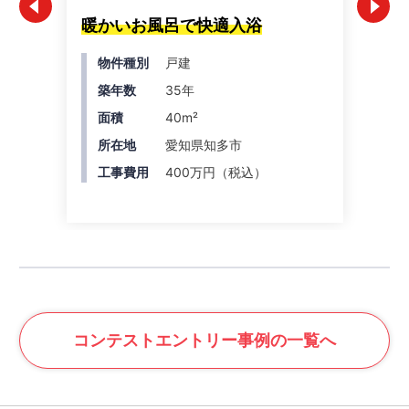
暖かいお風呂で快適入浴
ス
キ
物件種別
戸建
築年数
35年
面積
40m²
所在地
愛知県知多市
工事費用
400万円（税込）
コンテスト
エントリー事例の一覧へ