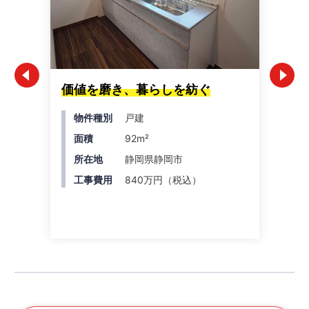
価値を磨き、暮らしを紡ぐ
光
施
物件種別
戸建
面積
92m²
所在地
静岡県静岡市
工事費用
840万円（税込）