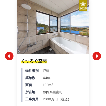
2025
くつろぐ空間
人
物件種別
戸建
築年数
44年
面積
100m²
所在地
静岡県函南町
工事費用
2000万円（税込）