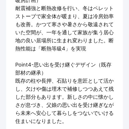
暖房計画）
耐震補強と断熱改修を行い、冬はペレット
ストーブで家全体が暖まり、夏は冷房効率
も改善。かつて寒さや暑さから敬遠されて
いた空間が、一年を通して家族が集う居心
地の良い居場所に生まれ変わりました。断
熱性能は「断熱等級4」を実現
Point4-思い出を受け継ぐデザイン（既存
部材の継承）
既存の柱や長押、石貼りを意匠として活か
し、欠けや傷は埋木で補修しつつあえて残
した部分もあります。新しさの中に懐かし
さが息づき、父娘の思い出を受け継ぎなが
ら未来へ安心して暮らしをつないでいける
住まいになりました。