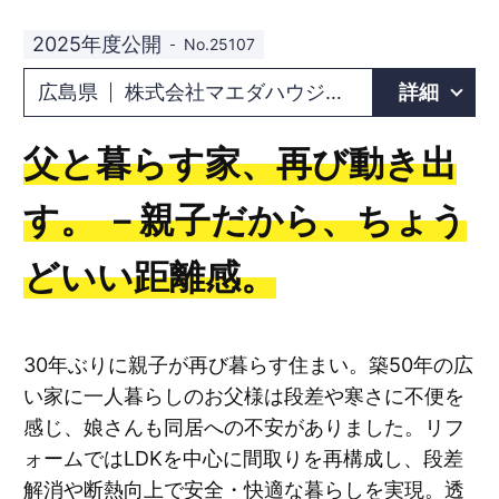
2025年度公開
No.25107
広島県
株式会社マエダハウジング 東広島店
詳細
父と暮らす家、再び動き出
す。 －親子だから、ちょう
どいい距離感。
30年ぶりに親子が再び暮らす住まい。築50年の広
い家に一人暮らしのお父様は段差や寒さに不便を
感じ、娘さんも同居への不安がありました。リフ
ォームではLDKを中心に間取りを再構成し、段差
解消や断熱向上で安全・快適な暮らしを実現。透