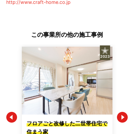
http://www.craft-home.co.jp
この事業所の他の施工事例
2023
フロアごと改修した二世帯住宅で
築
住まう家
り