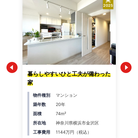
2025
暮らしやすいひと工夫が備わった
瓦
家
ォ
物件種別
マンション
築年数
20年
面積
74m²
所在地
神奈川県横浜市金沢区
工事費用
1144万円（税込）