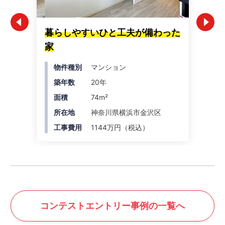
暮らしやすいひと工夫が備わった
瓦
家
ォ
物件種別
マンション
築年数
20年
面積
74m²
所在地
神奈川県横浜市金沢区
工事費用
1144万円（税込）
コンテスト
エントリー事例の一覧へ