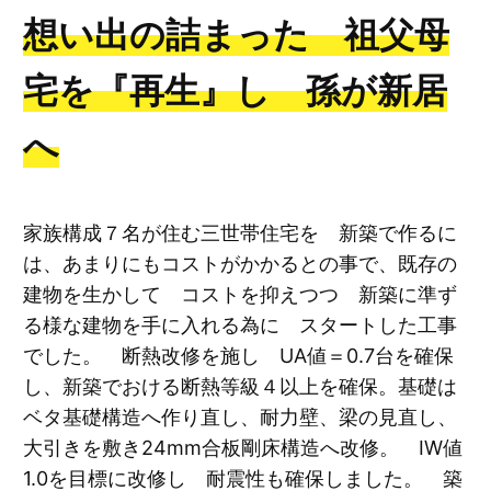
想い出の詰まった 祖父母
宅を『再生』し 孫が新居
へ
家族構成７名が住む三世帯住宅を 新築で作るに
は、あまりにもコストがかかるとの事で、既存の
建物を生かして コストを抑えつつ 新築に準ず
る様な建物を手に入れる為に スタートした工事
でした。 断熱改修を施し UA値＝0.7台を確保
し、新築でおける断熱等級４以上を確保。基礎は
ベタ基礎構造へ作り直し、耐力壁、梁の見直し、
大引きを敷き24mm合板剛床構造へ改修。 IW値
1.0を目標に改修し 耐震性も確保しました。 築