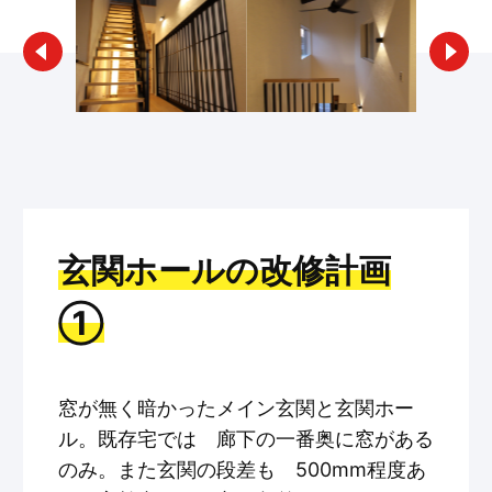
玄関ホールの改修計画
①
窓が無く暗かったメイン玄関と玄関ホー
ル。既存宅では 廊下の一番奥に窓がある
のみ。また玄関の段差も 500mm程度あ