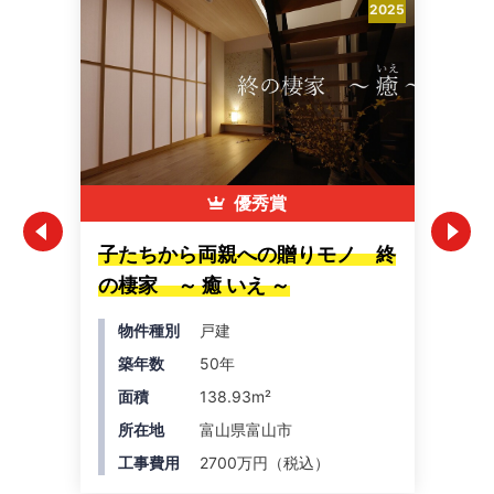
2025
優秀賞
子たちから両親への贈りモノ 終
中
の棲家 ～ 癒 いえ ～
ー
物件種別
戸建
築年数
50年
面積
138.93m²
所在地
富山県富山市
工事費用
2700万円（税込）