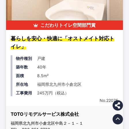
こだわりトイレ空間部門賞
暮らしを安心・快適に「オストメイト対応ト
イレ」
物件種別
戸建
築年数
40年
面積
8.5m²
所在地
福岡県北九州市小倉北区
工事費用
245万円（税込）
No.22075
TOTOリモデルサービス株式会社
福岡県北九州市小倉北区中島２－１－１