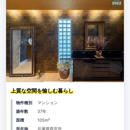
2022
上質な空間を愉しむ暮らし
物件種別
マンション
築年数
37年
面積
105m²
所在地
兵庫県西宮市