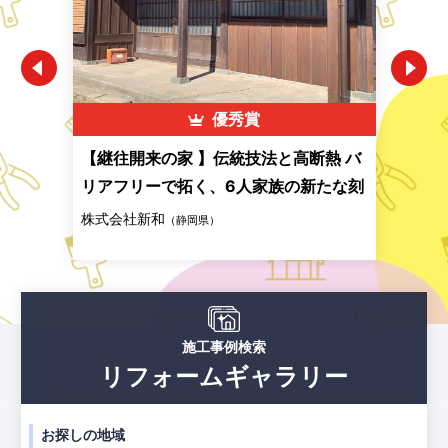
優秀賞
親子
【継往開来の家 】伝統技法と高断熱 バ
子た
リアフリーで拓く、6人家族の新たな刻
家 
株式会社新和
株式
広島
（静岡県）
施工事例検索
リフォームギャラリー
お探しの地域