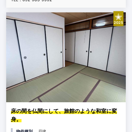
2025
床の間を仏間にして、旅館のような和室に変
身。
物件種別
戸建