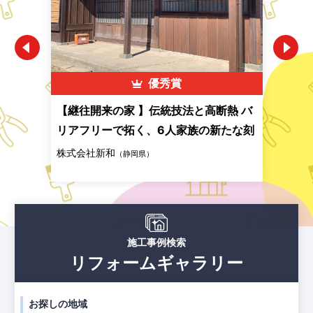
優秀賞
親子
【継往開来の家 】伝統技法と高断熱 バ
子た
リアフリーで拓く、6人家族の新たな刻
家 
株式会社新和
株式
広島
（静岡県）
施工事例検索
リフォームギャラリー
お探しの地域