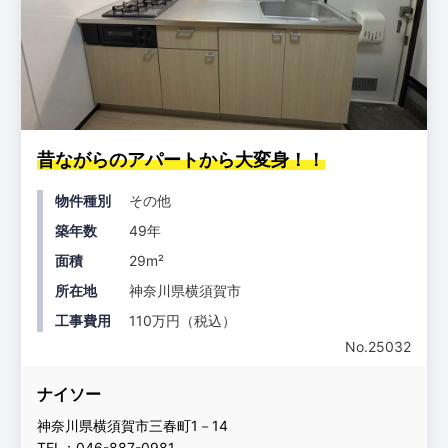
昔ながらのアパートから大変身！！
物件種別
その他
築年数
49年
面積
29m²
所在地
神奈川県横須賀市
工事費用
110万円（税込）
No.25032
ナイソー
神奈川県横須賀市三春町1－14
TEL：046-887-0981