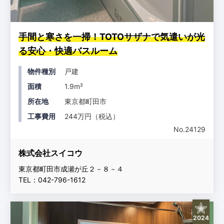
手間と寒さを一掃！TOTOサザナで気遣いが光
る安心・快適バスルーム
物件種別
戸建
面積
1.9m²
所在地
東京都町田市
工事費用
244万円（税込）
No.24129
株式会社スイコウ
東京都町田市成瀬が丘２－８－４
TEL：042-796-1612
2024