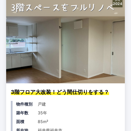
2024
3階フロア大改装！どう間仕切りをする？
物件種別
戸建
築年数
35年
面積
85m²
所在地
福井県福井市