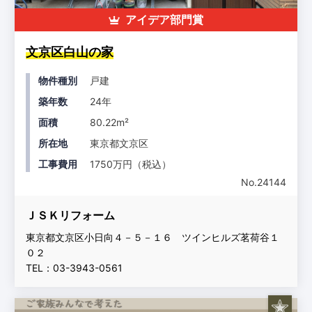
アイデア部門賞
文京区白山の家
物件種別
戸建
築年数
24年
面積
80.22m²
所在地
東京都文京区
工事費用
1750万円（税込）
No.24144
ＪＳＫリフォーム
東京都文京区小日向４－５－１６ ツインヒルズ茗荷谷１
０２
TEL：03-3943-0561