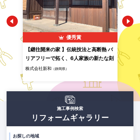
優秀賞
親子
【継往開来の家 】伝統技法と高断熱 バ
子た
リアフリーで拓く、6人家族の新たな刻
家 
株式会社新和
株式
広島
（静岡県）
施工事例検索
リフォームギャラリー
お探しの地域