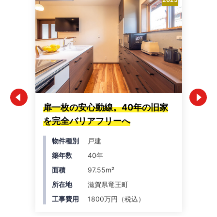
扉一枚の安心動線。40年の旧家
造
を完全バリアフリーへ
台
物件種別
戸建
築年数
40年
面積
97.55m²
所在地
滋賀県竜王町
工事費用
1800万円（税込）