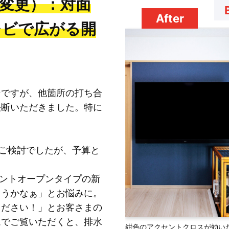
ら変更）：対面
After
レビで広がる開
ンですが、他箇所の打ち合
決断いただきました。特に
をご検討でしたが、予算と
ロントオープンタイプの新
ようかなぁ」とお悩みに。
ください！」とお客さまの
ムでご覧いただくと、排水
紺色のアクセントクロスが効い