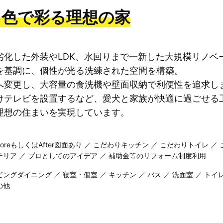
り色で彩る理想の家
劣化した外装やLDK、水回りまで一新した大規模リノベ
を基調に、個性が光る洗練された空間を構築。
へ変更し、大容量の食洗機や壁面収納で利便性を追求し
けテレビを設置するなど、愛犬と家族が快適に過ごせる
理想の住まいを実現しています。
eforeもしくはAfter図面あり ／ こだわりキッチン ／ こだわりトイレ 
テリア ／ プロとしてのアイデア ／ 補助金等のリフォーム制度利用
ビングダイニング ／ 寝室・個室 ／ キッチン ／ バス ／ 洗面室 ／ ト
の他