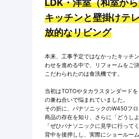
LDK・洋室（和室か
キッチンと壁掛けテ
放的なリビング
本来、工事予定ではなかったキッチ
わせを進める中で、リフォームをご
こだわられたのは食洗機です。
当初はTOTOやタカラスタンダード
の兼ね合いで悩まれていました。
その折に、パナソニックのW450フ
商品の存在を知り、さらに「どうし
「ぜひパナソニックに見学に行って
背中を後押しし、実際にショールー