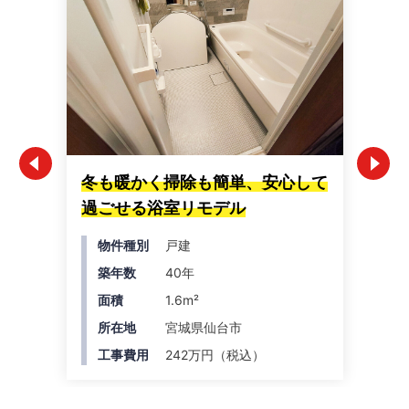
冬も暖かく掃除も簡単、安心して
「
過ごせる浴室リモデル
心
物件種別
戸建
築年数
40年
面積
1.6m²
所在地
宮城県仙台市
工事費用
242万円（税込）