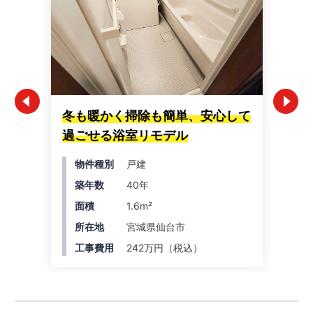
冬も暖かく掃除も簡単、安心して
「
過ごせる浴室リモデル
心
物件種別
戸建
築年数
40年
面積
1.6m²
所在地
宮城県仙台市
工事費用
242万円（税込）