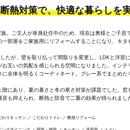
と断熱対策で、快適な暮らしを
家族。ご主人が単身赴任中のため、現在は奥様とご子息
の一部屋をご家族用にリフォームすることになり、キタ
でしたが、壁を取り払って間取りを変更し、LDKと洋室
がお互いの気配を感じられる空間になりました。インテ
スに全体を明るくコーディネート。グレー系でまとめた
上階にあり、夏の暑さと冬の寒さ対策が課題でした。窓
騒音も抑えられ、断熱と防音で二重の効果が得られまし
だわりキッチン ／ こだわりトイレ ／ 断熱リフォーム
ビングダイニング ／ 寝室・個室 ／ キッチン ／ 洗面室 ／ トイレ