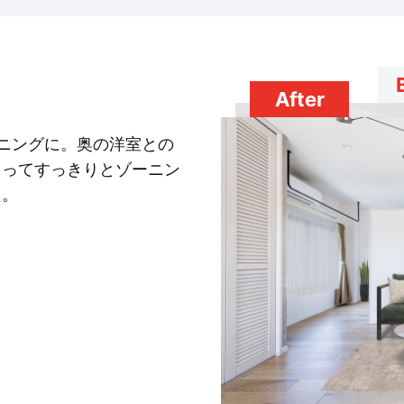
After
ニングに。奥の洋室との
くってすっきりとゾーニン
た。