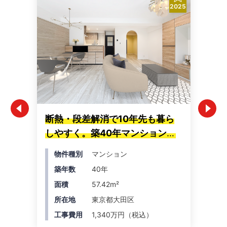
2025
断熱・段差解消で10年先も暮ら
築
しやすく。築40年マンションを
ュ
快適リノベーション
間
物件種別
マンション
築年数
40年
面積
57.42m²
所在地
東京都大田区
工事費用
1,340万円（税込）