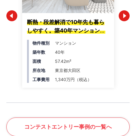
断熱・段差解消で10年先も暮ら
築
しやすく。築40年マンションを
ュ
快適リノベーション
間
物件種別
マンション
築年数
40年
面積
57.42m²
所在地
東京都大田区
工事費用
1,340万円（税込）
コンテスト
エントリー事例の一覧へ